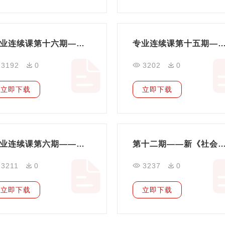
专业连续课第十六期——北京市社会组织新规解读
专业连续课第十五期——北京市社会服务机构等级评估指标下如何做好
3192
0
3202
0
立即下载
立即下载
专业连续课第六期——企业所得税汇算清缴
第十二期——新《社会组织评估管理办法》要
3211
0
3237
0
立即下载
立即下载